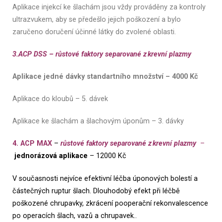
Aplikace injekcí ke šlachám jsou vždy prováděny za kontroly
ultrazvukem, aby se předešlo jejich poškození a bylo
zaručeno doručení účinné látky do zvolené oblasti.
3.ACP DSS – růstové faktory separované z krevní plazmy
Aplikace jedné dávky standartního množství – 4000 Kč
Aplikace do kloubů – 5. dávek
Aplikace ke šlachám a šlachovým úponům – 3. dávky
4. ACP MAX
–
růstové faktory separované z krevní plazmy
–
jednorázová aplikace
– 12000 Kč
V současnosti nejvíce efektivní léčba úponových bolestí a
částečných ruptur šlach. Dlouhodobý efekt při léčbě
poškozené chrupavky, zkrácení pooperační rekonvalescence
po operacích šlach, vazů a chrupavek..