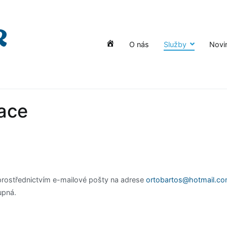
O nás
Služby
Novi
Úvod
ace
prostřednictvím e-mailové pošty na adrese
ortobartos@hotmail.c
upná.