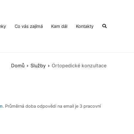
nky
Co vás zajímá
Kam dál
Kontakty
Domů
Služby
Ortopedické konzultace
om
. Průměrná doba odpovědi na email je 3 pracovní