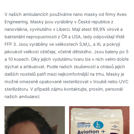
V našich ambulancích používáme nano masky od firmy Aveo
Engineering. Masky jsou vyráběny v České republice z
nanovlákna, vyvinutého v Liberci. Mají atest 99,9% virové a
bakteriální nepropustnosti z ČR a USA, tedy odpovídají třídě
FFP 3. Jsou vyráběny ve velikostech S,M,L, a XL a pokryjí
jakoukoli velikost obličeje, včetně dětského. Jsou baleny po 5
a 10 kusech. Díky jejich vydutému tvaru lze v nich velmi dobře
dýchat a artikulovat. Podle našich zkušeností a ohlasů jejich
dalších nositelů patří mezi nejkomfortnější na trhu. Masky je
možné omezeně opakovaně resterilizovat v troubě nebo UVC
sterilizátoru. V případě zájmu kontaktujte, prosím, personál
našich ambulancí.