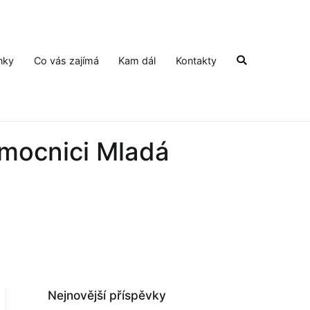
nky
Co vás zajímá
Kam dál
Kontakty
emocnici Mladá
Nejnovější příspěvky