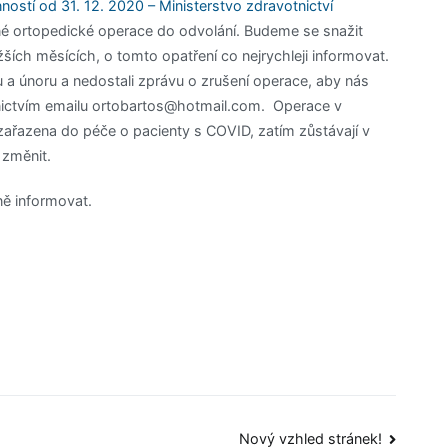
ostí od 31. 12. 2020 – Ministerstvo zdravotnictví
ané ortopedické operace do odvolání. Budeme se snažit
ižších měsících, o tomto opatření co nejrychleji informovat.
u a únoru a nedostali zprávu o zrušení operace, aby nás
dnictvím emailu ortobartos@hotmail.com. Operace v
zařazena do péče o pacienty s COVID, zatím zůstávají v
e změnit.
ě informovat.
Nový vzhled stránek!