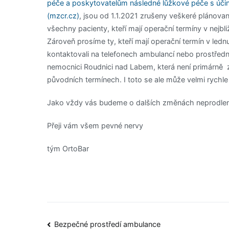
péče a poskytovatelům následné lůžkové péče s účinn
(mzcr.cz)
, jsou od 1.1.2021 zrušeny veškeré plánov
všechny pacienty, kteří mají operační termíny v nejbl
Zároveň prosíme ty, kteří mají operační termín v ledn
kontaktovali na telefonech ambulancí nebo prostře
nemocnici Roudnici nad Labem, která není primárně 
původních termínech. I toto se ale může velmi rychl
Jako vždy vás budeme o dalších změnách neprodlen
Přeji vám všem pevné nervy
tým OrtoBar
Bezpečné prostředí ambulance