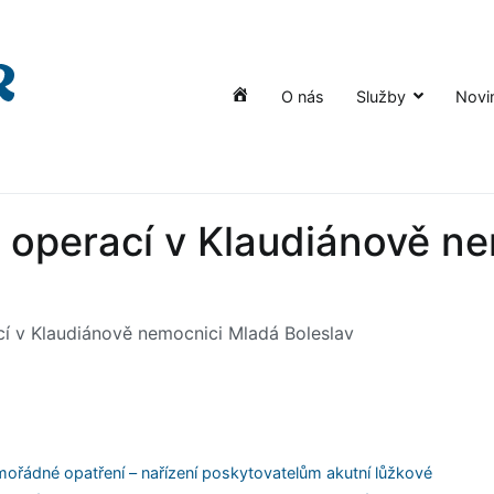
O nás
Služby
Novi
Úvod
 operací v Klaudiánově n
í v Klaudiánově nemocnici Mladá Boleslav
ořádné opatření – nařízení poskytovatelům akutní lůžkové