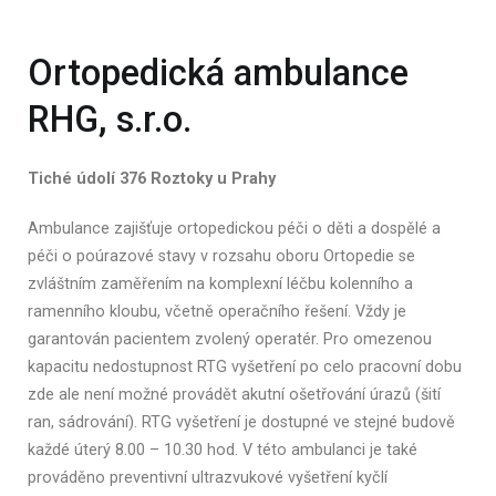
Ortopedická ambulance
RHG, s.r.o.
Tiché údolí 376 Roztoky u Prahy
Ambulance zajišťuje ortopedickou péči o děti a dospělé a
péči o poúrazové stavy v rozsahu oboru Ortopedie se
zvláštním zaměřením na komplexní léčbu kolenního a
ramenního kloubu, včetně operačního řešení. Vždy je
garantován pacientem zvolený operatér. Pro omezenou
kapacitu nedostupnost RTG vyšetření po celo pracovní dobu
zde ale není možné provádět akutní ošetřování úrazů (šití
ran, sádrování). RTG vyšetření je dostupné ve stejné budově
každé úterý 8.00 – 10.30 hod. V této ambulanci je také
prováděno preventivní ultrazvukové vyšetření kyčlí