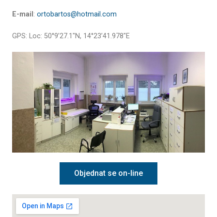
E-mail
:
ortobartos@hotmail.com
GPS: Loc: 50°9’27.1″N,
14°23’41.978″E
Objednat se on-line