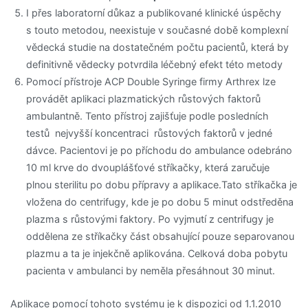
I přes laboratorní důkaz a publikované klinické úspěchy
s touto metodou, neexistuje v současné době komplexní
vědecká studie na dostatečném počtu pacientů, která by
definitivně vědecky potvrdila léčebný efekt této metody
Pomocí přístroje ACP Double Syringe firmy Arthrex lze
provádět aplikaci plazmatických růstových faktorů
ambulantně. Tento přístroj zajišťuje podle posledních
testů nejvyšší koncentraci růstových faktorů v jedné
dávce. Pacientovi je po příchodu do ambulance odebráno
10 ml krve do dvouplášťové stříkačky, která zaručuje
plnou sterilitu po dobu přípravy a aplikace.Tato stříkačka je
vložena do centrifugy, kde je po dobu 5 minut odstředěna
plazma s růstovými faktory. Po vyjmutí z centrifugy je
oddělena ze stříkačky část obsahující pouze separovanou
plazmu a ta je injekčně aplikována. Celková doba pobytu
pacienta v ambulanci by neměla přesáhnout 30 minut.
Aplikace pomocí tohoto systému je k dispozici od 1.1.2010