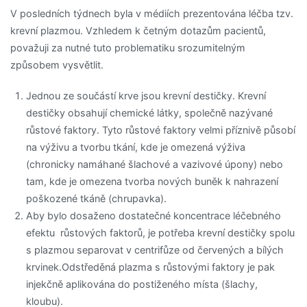
V posledních týdnech byla v médiích prezentována léčba tzv.
krevní plazmou. Vzhledem k četným dotazům pacientů,
považuji za nutné tuto problematiku srozumitelným
způsobem vysvětlit.
Jednou ze součástí krve jsou krevní destičky. Krevní
destičky obsahují chemické látky, společně nazývané
růstové faktory. Tyto růstové faktory velmi příznivě působí
na výživu a tvorbu tkání, kde je omezená výživa
(chronicky namáhané šlachové a vazivové úpony) nebo
tam, kde je omezena tvorba nových buněk k nahrazení
poškozené tkáně (chrupavka).
Aby bylo dosaženo dostatečné koncentrace léčebného
efektu růstových faktorů, je potřeba krevní destičky spolu
s plazmou separovat v centrifůze od červených a bílých
krvinek.Odstředěná plazma s růstovými faktory je pak
injekčně aplikována do postiženého místa (šlachy,
kloubu).