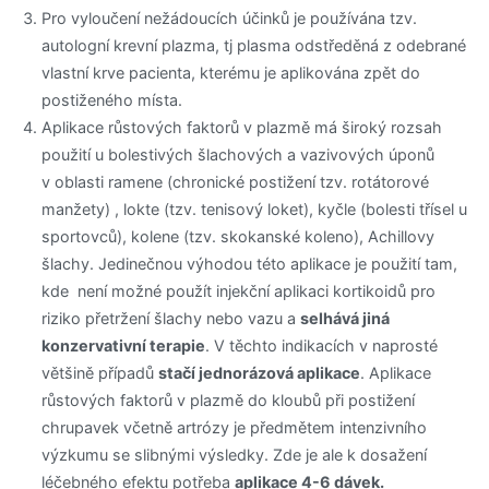
Pro vyloučení nežádoucích účinků je používána tzv.
autologní krevní plazma, tj plasma odstředěná z odebrané
vlastní krve pacienta, kterému je aplikována zpět do
postiženého místa.
Aplikace růstových faktorů v plazmě má široký rozsah
použití u bolestivých šlachových a vazivových úponů
v oblasti ramene (chronické postižení tzv. rotátorové
manžety) , lokte (tzv. tenisový loket), kyčle (bolesti třísel u
sportovců), kolene (tzv. skokanské koleno), Achillovy
šlachy. Jedinečnou výhodou této aplikace je použití tam,
kde není možné použít injekční aplikaci kortikoidů pro
riziko přetržení šlachy nebo vazu a
selhává jiná
konzervativní terapie
. V těchto indikacích v naprosté
většině případů
stačí jednorázová aplikace
. Aplikace
růstových faktorů v plazmě do kloubů při postižení
chrupavek včetně artrózy je předmětem intenzivního
výzkumu se slibnými výsledky. Zde je ale k dosažení
léčebného efektu potřeba
aplikace 4-6 dávek.