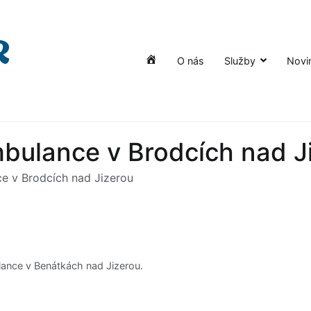
O nás
Služby
Novi
Úvod
bulance v Brodcích nad J
 v Brodcích nad Jizerou
ance v Benátkách nad Jizerou.