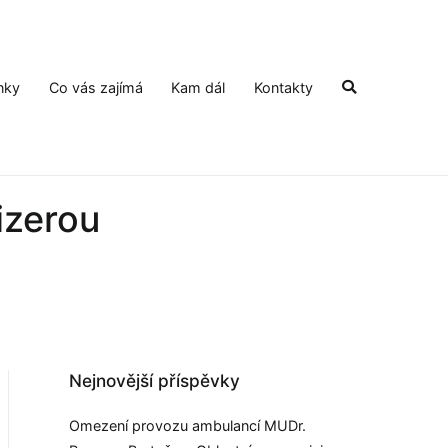
nky
Co vás zajímá
Kam dál
Kontakty
izerou
Nejnovější příspěvky
Omezení provozu ambulancí MUDr.